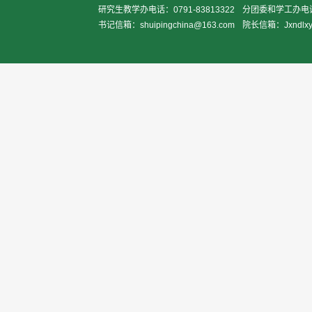
研究生教学办电话：0791-83813322
分团委和学工办电话：0
书记信箱：shuipingchina@163.com
院长信箱：Jxndlxy2