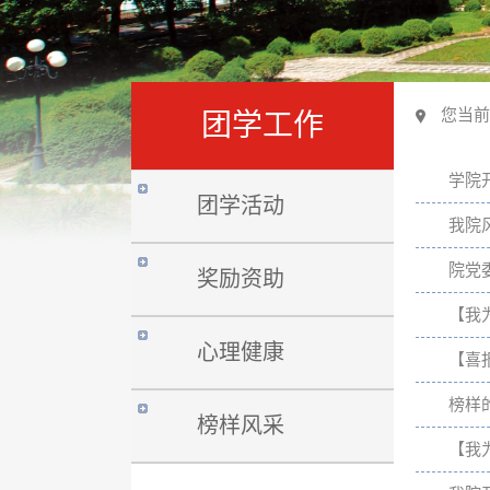
您当前
团学工作
学院
团学活动
我院
院党
奖励资助
【我
心理健康
【喜
榜样
榜样风采
【我