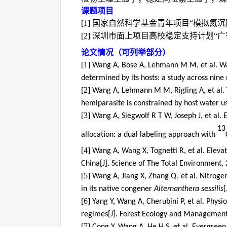
课题项目
[1]
国家自然科学基金青年项目
“模拟氮
[2]
深圳市面上项目高校稳定支持计划
“
论文情况（可列举部分）
[1]
Wang A, Bose A, Lehmann M M, et al. Wat
determined by its hosts: a study across nine 
[2]
Wang A, Lehmann M M, Rigling A, et al. T
hemiparasite is constrained by host water us
[3]
Wang A, Siegwolf R T W, Joseph J, et al.
13
allocation: a dual labeling approach with
[4]
Wang A, Wang X, Tognetti R, et al. Eleva
China[J]. Science of The Total Environment,
[5]
Wang A, Jiang X, Zhang Q, et al. Nitrogen
in its native congener
Alternanthera sessilis
[
[6]
Yang Y, Wang A, Cherubini P, et al. Physi
regimes[J]. Forest Ecology and Management,
[7]