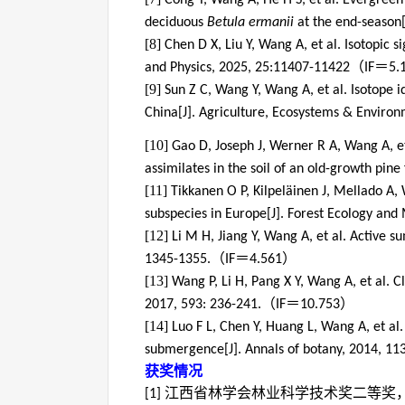
Cong Y, Wang A, He H S, et al. Evergree
deciduous
Betula ermanii
at the end-season[
[8]
Chen D X, Liu Y, Wang A, et al. Isotopic
（
＝
and Physics, 2025, 25:11407-11422
IF
5.
[9]
Sun Z C, Wang Y, Wang A, et al. Isotope i
China[J]. Agriculture, Ecosystems & Enviro
[10]
Gao D, Joseph J, Werner R A, Wang A, et 
assimilates in the soil of an old-growth pine
[11]
Tikkanen O P, Kilpeläinen J, Mellado A, 
subspecies in Europe[J]. Forest Ecology an
[12]
Li M H, Jiang Y, Wang A, et al. Active s
（
＝
）
1345-1355.
IF
4.561
[13]
Wang P, Li H, Pang X Y, Wang A, et al. C
（
＝
）
2017, 593: 236-241.
IF
10.753
[14]
Luo F L, Chen Y, Huang L, Wang A, et al
submergence[J]. Annals of botany, 2014, 11
获奖情况
江西省林学会林业科学技术奖二等奖
[1]