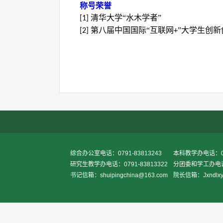
称号荣誉
清华大学“水木学者”
[1]
第八届中国国际“互联网
”大学生创
[2]
+
综合办公室电话：0791-83813243
本科教学办电话：079
研究生教学办电话：0791-83813322
分团委和学工办电话：0
书记信箱：shuipingchina@163.com
院长信箱：Jxndlxy2