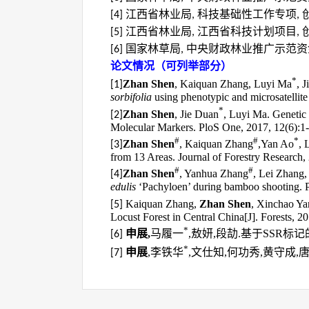
江西省林业局
科技基础性工作专项
[4]
,
,
江西省林业局
江西省科技计划项目
[5]
,
,
国家林草局
中央财政林业推广示范资
[6]
,
论文情况（可列举部分）
*
Zhan Shen
, Kaiquan Zhang, Luyi Ma
, 
[1]
sorbifolia
using phenotypic and microsatellite
*
Zhan Shen
, Jie Duan
, Luyi Ma. Genetic 
[2]
Molecular Markers. PloS One, 2017, 12(6):1-
#
#
*
Zhan Shen
, Kaiquan Zhang
,Yan Ao
, 
[3]
from 13 Areas. Journal of Forestry Research,
#
#
Zhan Shen
, Yanhua Zhang
, Lei Zhang
[4]
edulis
‘Pachyloen’ during bamboo shooting. 
Kaiquan Zhang,
Zhan Shen
, Xinchao Ya
[5]
Locust Forest in Central China[J]. Forests, 2
*
申展
,
马履一
,
敖妍
,
段劼
.
基于
SSR
标记
[6]
*
申展
,
李铁华
,
文仕知
,
何功秀
,
黄守成
,
[7]