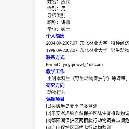
姓名：应钦
性别：男
导师类别
职称：讲师
学位：硕士
个人简历
东北林业大学 特种经
2004.09-2007.07
东北林业大学 野生动物
1998.09-2002.07
联系方式
：
E-mail
yingqinww@163.com
教学工作
主讲本科生《野生动物保护学》等课程
研究方向
动物行为
课题项目
吴城半岛夏季鸟类监测
[1]
乐安老虎脑自然保护区陆生脊椎动物
[2]
鄱阳湖保护区两栖爬行动物调查与濒
[3]
庐山保护区两栖爬行动物监测
[4]