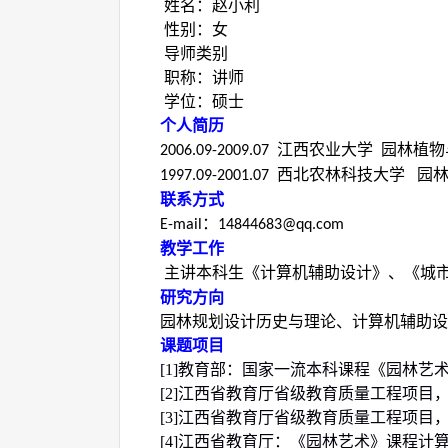
姓名：
赵小利
性别：
女
导师类别
职称：讲师
学位：硕士
个人简历
江西农业
大学
园林植物
200
6
.09-20
09
.07
西北农林科技大学
园林
199
7
.09-
2001
.07
联系方式
：
E-mail
14844683
@qq.com
教学工作
主讲本科生《
计算机辅助设计
》、《
城
研究方向
园林规划设计历史与理论、
计算机辅助设
课题项目
[1]
教育部：国家一流本科课程
《园林艺
[2]
江西省教育厅省级教育质量工程项目
[3]
江西省教育厅省级教育质量工程项目
[4]
江西省教育厅：《园林艺术》课程计