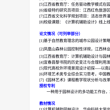
[5]
江西省教育厅：任务驱动教学模式在
[6]
省级特约研究员项目：江西红色旅游
[7]
江西省文化科学规划项目：活态世界
[8]
校级
课题：《计算机辅助设计》线上
论文情况（可列举部分）
[1]
基于自然教育理念的城市公园设计策
[2]
凤凰山森林公园控制性详规，江西林
[3]
江西省教育厅：计算机辅助设计与园
[4]
宜春昌黎书院的历史变迁与合理利用
[5]
现代高校外环境景观设计初探
-----
以南
[6]
环境艺术类专业综合实习思考，中国
[7]
《园林艺术》课程教学现状分析与改
授权专利
一种用于园林设计的多功能工作台，
教材情况
[
1
]
计算机辅助园林设计，华中科技大学