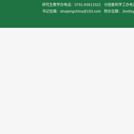
研究生教学办电话：0791-83813322
分团委和学工办电话：0
书记信箱：shuipingchina@163.com
院长信箱：Jxndlxy2