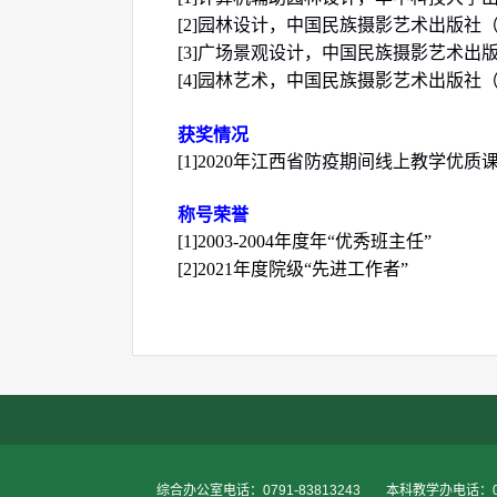
[
2
]
园林设计，
中国民族摄影艺术出版社
[
3
]
广场景观设计，
中国民族摄影艺术出
[
4
]
园林
艺术
，中国民族摄影艺术出版社
获奖情况
[1]2020
年江西省防疫期间线上教学优质
称号荣誉
[1]200
3-2004
年度
年
“
优秀班主任”
[2]20
21
年度
院级“
先进工作者
”
综合办公室电话：0791-83813243
本科教学办电话：079