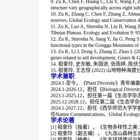
9. Zu K, Chen F, Huang C, Liu Y, Wang F, Zh
structure vary geographically across eight s
10. Zu K, Zhang C, Chen F, Zhang Z, Ahmad S,
reserves. Global Ecology and Conservation 
11. Zu K, Luo A, Shrestha N, Liu B, Wang Z,
Tibetan Plateau. Ecology and Evolution 9: 
12. Zu K, Shrestha N, Jiang Y, Jia G, Peng S
functional types in the Gongga Mountains of
13. Zu K, Li J, Dong S, Zhang Z, Zhao L (2017
genes related to aril development. Genes & 
14.
祖奎玲
,
史东敏
,
朱国进
,
张雨婷
,
陈伏
15.
祖奎玲
,
王志恒
(2022)
山地物种海拔
学术兼职
2024
.1
-
至今，《
P
lant
D
iversity
》青年编
2024
.1
-2026
.12
，担任《
Biological Diversit
2
023
.1
-2025
.12
，担任第一届《生态学杂
2025.12-2028.12
，担任第二届《生态学杂
2
024
.1
-2027
.12
，担任《西华师范大学学
任
Nature Communications
、
Global Ecology
学术论著
[1]
祖奎玲（独著），《生物多样性之美
[2]
祖奎玲（副主编），《九连山森林生
[3]
祖奎玲（编委），《生态环境建设与