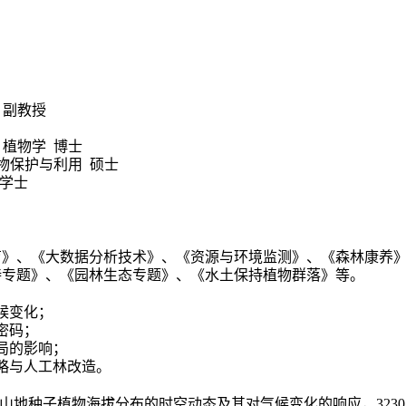
、副教授
植物学 博士
物保护与利用 硕士
学士
育》、《大数据分析技术》、《资源与环境监测》、《森林康养
持专题》、《园林生态专题》、《水土保持植物群落》等。
候变化
；
密码；
局的影响；
略与人工林改造。
山地种子植物海拔分布的时空动态及其对气候变化的响应，
3230