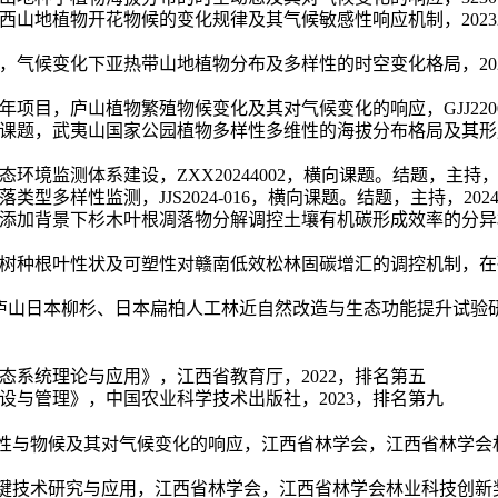
西山地植物开花物候的变化规律及其气候敏感性响应机制，
202
，气候变化下亚热带山地植物分布及多样性的时空变化格局，
2
年项目，庐山植物繁殖物候变化及其对气候变化的响应，
GJJ220
课题，武夷山国家公园植物多样性多维性的海拔分布格局及其形
态环境监测体系建设，
Z
XX20244002
，横向课题。结题，主持
落类型多样性监测，
JJS2024-016
，横向课题。结题，主持，
2
024
添加背景下杉木叶根凋落物分解调控土壤有机碳形成效率的分异
树种根叶性状及可塑性对赣南低效松林固碳增汇的调控机制，在
庐山日本柳杉、日本扁柏人工林近自然改造与生态功能提升试验
态系统理论与应用》，江西省教育厅，
2022
，排名第五
设与管理》，中国农业科学技术出版社，
2023
，排名第九
性与物候及其对气候变化的响应，江西省林学会，江西省林学会
键技术研究与应用，江西省林学会，江西省林学会林业科技创新