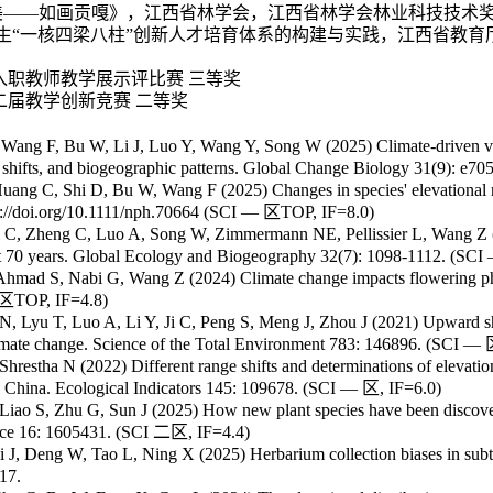
美——如画贡嘎》，江西省林学会，江西省林学会林业科技技术
生“一核四梁八柱”创新人才培育体系的构建与实践，江西省教育
入职教师教学展示评比赛 三等奖
二届教学创新竞赛 二等奖
 Wang F, Bu W, Li J, Luo Y, Wang Y, Song W (2025) Climate-driven va
on shifts, and biogeographic patterns. Global Change Bio
logy 31(9): e70
ang C, Shi D, Bu W, Wang F (2025) Changes in species' elevational r
://doi.org/10.1111/nph.70664 (SCI
— 区
TOP, IF=8.0)
Ji C, Zheng C, Luo A, Song W, Zimmermann NE, Pellissier L, Wang Z (2
ast 70 years. Global Ecology and Biogeography 32(7): 1098-1
112. (SCI
, Ahmad S, Nabi G, Wang Z (2024) Climate change impacts flowering 
 区
TOP, IF=4.8)
, Lyu T, Luo A, Li Y, Ji C, Peng S, Meng J, Zhou J (2021) Upward shi
limate change. Science of the Total Environment 783:
146896. (SCI
— 
restha N (2022) Different range shifts and determinations of elevation
l China. Ecological Indicators 145: 109678. (
SCI
— 区
, IF=6.0)
Liao S, Zhu G, Sun J (2025) How new plant species have been discover
ence 16: 1605431. (SCI
二区
, IF=4.4)
J, Deng W, Tao L, Ning X (2025) Herbarium collection biases in subtr
217.