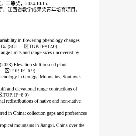
奖，二等奖，
2024.10.15.
厅，江西省教学成果奖青年培育项目，
riability in flowering phenology changes
516. (SCI
— 区
TOP, IF=12.0)
ange limits and range sizes uncovered by
023) Elevation shift in seed plant
— 区
TOP, IF=6.9)
phenology in Gongga Mountains, Southwest
ft and elevational range contractions of
区
TOP, IF=8.0)
al redistributions of native and non-native
ed in China: collection gaps and preferences
opical mountains in Jiangxi, China over the