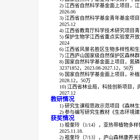
2)
江西省自然科学基金面上项目，江
2026.06
3)
江西省自然科学基金青年基金项目
2025.12
4)
江西省教育厅科学技术研究项目青
5)
保护生物学江西省重点实验室开放
2
024
6)
江西省风景名胜区生物多样性和生
7)
江西庐山国家级自然保护区森林群
8)
国家自然科学基金面上项目，氮磷
32371852
，
2023.08-2027.12
，
50
万
9)
国家自然科学基金面上项目，补植
2028.12
，
50
万
10)
江西省林业局，科技创新项目，
2027.12
教研情况
1)
研究生课程思政示范项目《森林生
2)
参与编写研究生教材《生态环境建
获奖情况
1)
祖奎玲（
1/14
），亚热带植物多样
2025.11.18.
2)
祖奎玲（
7/13
），庐山森林康养关