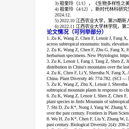
3
)
祖奎玲（
1/1
），《生物多样性之
4
)
祖奎玲（
4/12
），新时代林科研究
2024.12.
5)
2
022.10
江西农业大学，第
29
期新
6
)
2022.11
江西农业大学林学院，第
论文情况（可列举部分）
1. Zu K, Wang Z, Chen F, Lenoir J, Fang X,
across subtropical mountains: traits, elevati
2. Zu K, Wang Z, Chen F, Zhu G, Fang X, Hu
herbarium specimens. New Phytologist. https
3. Zu K, Lenoir J, Fang J, Tang Z, Shen Z, 
distribution in China's mountains over the l
4. Zu K, Chen F, Li Y, Shrestha N, Fang X
China. Plant Diversity 46: 774-782. (SCI
—
5. Zu K, Wang Z, Zhu X, Lenoir J, Shrestha N
subtropical mountain plants in response to c
6. Zu K, Wang Z, Lenoir J, Shen Z, Chen F, Sh
plant species in Jinfo Mountain of subtropica
7. Shi D, Zu K
*
, Nong J, Yang W, Zhang Y, 
over the past century. Frontiers in Plant Sci
8. Wu H, Zu K*, Chen F, Liu Y, Zhang W, Li 
past century. Biological Diversity 2(4): 206-