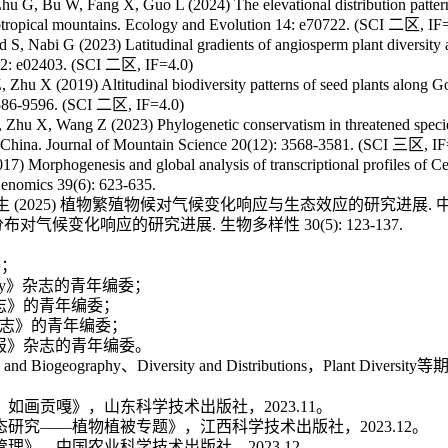
u G, Bu W, Fang X, Guo L (2024) The elevational distribution patterns
ubtropical mountains. Ecology and Evolution 14: e70722.
(SCI
二区
, IF
 Nabi G (2023) Latitudinal gradients of angiosperm plant diversity a
42: e02403. (SCI
二区
, IF=4.0)
 Zhu X (2019) Altitudinal biodiversity patterns of seed plants along 
9586-9596. (SCI
二区
, IF=4.0)
, Zhu X, Wang Z (2023) Phylogenetic conservatism in threatened specie
 China. Journal of Mountain Science 20(12): 3568-
3581. (SCI
三区
, I
) Morphogenesis and global analysis of transcriptional profiles of Celas
Genomics 39(6): 623-635.
生
(2025)
植物繁殖物候对气候变化响应与生态效应的研究进展
.
分布对气候变化响应的研究进展
.
生物多样性
30(5): 123-137.
委；
y
》杂志的青年编委；
志》的青年编委；
志》的青年编委；
报》杂志的青年编委。
 and Biogeography
、
Diversity and Distributions
，
P
lant
D
iversity
等
：如画贡嘎》，山东科学技术出版社，
2023.11
。
态研究——植物植被专题》，江西科学技术出版社，
2023.12
。
管理》，中国农业科学技术出版社，
2023.12.