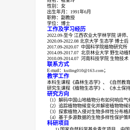
姓名：祖奎玲
性别：女
出生年月：
1
991
年
6
月
职称：副教授
学位：博士
工作及学习经历
2022.09-
至今
江西农业大学林学院
讲师
2020.09-2022.08
北京大学
生态学
博士后
2017.09-2020.07
中国科学院植物研究所 
2014.09-2017.07
北京林业大学 野生动植
2010.09-2014.07
河南科技学院
生物技术
联系方式
E-
mail
：
；
kuiling010@163.com
教学工作
本科生课程《森林生态学》、《自然教
研究生课程《植物生态学》、《水土保
研究方向
（
1
）
解码中国山地植物
分布
如何
响应
气
（
2
）追踪植物物候变化并解密植物物候
（
3
）探索植物入侵对生物多样性分布格
（
4
）基于多源数据的生物多样性保护策
科研项目
1)
国家自然科学基金青年项目，中国