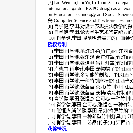
[7]
Liu Wentao,Dai Yu,
Li Tian
,Xiaoxuejian.
international garden EXPO design as an exam
on Education Technology and Social Sc
会(Computer Science and Electronic Technolo
[8]
肖学健
,
李田
.对设计表现技法教学的探索[J]
[9]
肖学健
,
李田
.论大学生艺术鉴赏能力的培养[
[10]
肖学健
,
李田
.驿前明清民居的门面装饰[J]
授权专利
[1]
李田
,肖学健.吊灯灯罩(竹灯)[P].江西省:CN
[2]
李田
,肖学健,张乐涵.台灯灯罩(竹灯)[P].江
[3]
李田
,肖学健,张译尹.吊灯灯罩(竹灯)[P].江
[4] 卢晓雪,肖学健,
李田
.宠物帽子[P].江西省:
[5]
李田
,肖学健.多功能竹制茶几[P].江西省:CN
[6]
李田
,肖学健.一种竹制座椅[P].江西省:CN2
[7]
李田
,肖学健,张苗苗.茶几(竹制)[P].江西省:
[8]
李田
,肖学健,张苗苗.长椅(清凉竹制)[P].江
[9] 肖学健,
李田
,张恒杰,金可心.一种竹制LED吊
[10] 肖学健,
李田
,金可心,张恒杰.一种竹制沥碗架
[11] 张恒杰,肖学健,
李田
.吊灯(禅意竹编)[P]
[12] 肖学健,
李田
.一种新型竹制灯具[P].江西省:
[13] 肖学健,
李田
.工艺品(竹子)[P].江西省:
获奖情况