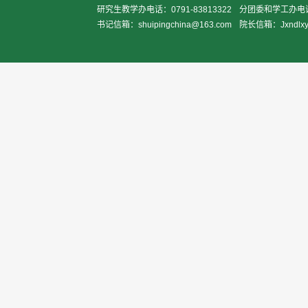
研究生教学办电话：0791-83813322
分团委和学工办电话：0
书记信箱：shuipingchina@163.com
院长信箱：Jxndlxy2