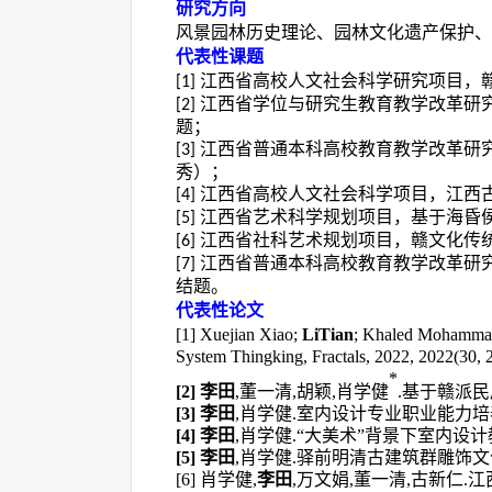
研究方向
风景园林历史理论、园林文化遗产保护、
代表性课题
江西省高校人文社会科学研究项目，
[
1
]
江西省学位与研究生教育教学改革研
[
2
]
题；
江西省普通本科高校教育教学改革研
[
3
]
秀）；
江西省高校人文社会科学项目，江西
[4]
江西省艺术科学规划项目，基于海昏
[
5
]
江西省社科艺术规划项目，赣文化传
[6]
江西省普通本科高校教育教学改革研
[7]
结题。
代表性论文
[1]
Xuejian Xiao;
LiTian
; Khaled Mohammad
System Thingking, Fractals, 2022, 2022(30
*
[2]
李田
,董一清,胡颖,肖学健
.基于赣派民居
[3]
李田
,肖学健.室内设计专业职业能力培养的问
[4]
李田
,肖学健.“大美术”背景下室内设计教学思
[5]
李田
,肖学健.驿前明清古建筑群雕饰文化探幽[
[6]
肖学健
,
李田
,万文娟,董一清,古新仁.江西