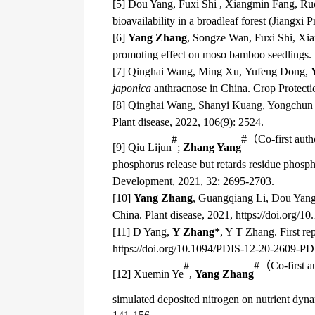
[
5
]
Dou Yang, Fuxi Shi , Xiangmin Fang, Ru
b
ioavailability in a
b
roadleaf
f
orest
(Jiangxi P
[
6
]
Yang Zhang
, Songze Wan, Fuxi Shi, Xi
p
romoting
e
ffect on
m
oso
b
amboo
s
eedlings
.
[
7
]
Qinghai Wang, Ming Xu,
Yufeng Dong,
japonica
anthracnose in China. Crop Protect
[
8
]
Qinghai Wang, Shanyi Kuang, Yongchun
Plant disease, 2022, 106(9): 2524.
#
#
（
Co-first auth
[
9
]
Qiu Lijun
;
Zhang Yang
phosphorus release but retards residue phosph
Development, 2021, 32: 2695-2703.
[
10
]
Yang Zhang
, Guangqiang Li, Dou Yang
China.
Plant disease, 2021, https://doi.org
[
11
] D Yang,
Y Zhang*
, Y T Zhang. First re
https://doi.org/10.1094/PDIS-12-20-2609-P
#
#
（
Co-first a
[
12
]
Xuemin Ye
,
Yang Zhang
simulated deposited nitrogen on nutrient dyna