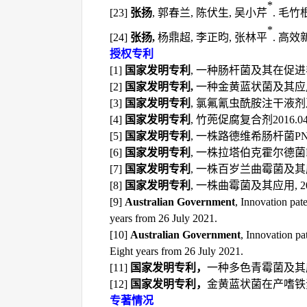
*
[
23
]
张扬
,
郭春兰
,
陈伏生
,
吴小芹
.
毛竹
*
[
24
]
张扬
,
杨鼎超
,
李正昀
,
张林平
.
高效
授权专利
[1]
国家发明专利
,
一种肠杆菌及其在促进
[2]
国家发明专利
,
一种金黄蓝状菌及其应
[3]
国家发明专利
,
氯氟氰虫酰胺注干液剂
[4]
国家发明专利
,
竹蔸促腐复合剂
2016.0
[5]
国家发明专利
,
一株路德维希肠杆菌
P
[6]
国家发明专利
,
一株拉塔伯克霍尔德菌
[7]
国家发明专利
,
一株百岁兰曲霉菌及其
[8]
国家发明专利
,
一株曲霉菌及其应用
, 
[9]
Australian Government
, Innovation pat
years from 26 July 2021.
[10]
Australian Government
, Innovation pa
Eight years from 26 July 2021.
[11]
国家发明专利，
一种多色青霉菌及其
[12]
国家发明专利，
金黄蓝状菌在产嗜铁
专著情况