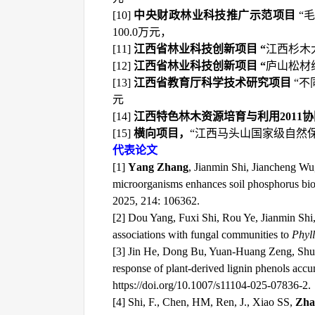
[
10
]
中央财政林业科技推广示范项目
“
100.0
万元，
[
11
]
江西省林业科技创新项目
“
江西杉木
[1
2
]
江西省林业科技创新项目
“
庐山松材
[1
3
]
江西省教育厅科学技术研究项目
“
不
元
[1
4
]
江西特色林木资源培育与利用
2011
协
[1
5
]
横向项目，
“
江西马头山国家级自然
代表论文
[1]
Y
ang Zhang
, Jianmin Shi, Jiancheng Wu
microorganisms enhances soil phosphorus bio
2025, 214: 106362
.
[
2
]
Dou Yang, Fuxi Shi, Rou Ye, Jianmin Sh
associations with fungal communities to
Phyll
[
3
]
Jin He, Dong Bu, Yuan‑Huang Zeng, Shu
response of plant-derived lignin phenols accum
https://doi.org/10.1007/s11104-025-07836-2.
[
4
]
Shi, F., Chen, HM, Ren, J., Xiao SS,
Zha