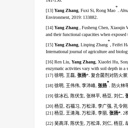
141-156.
*
[
13
]
Yang Zhang
, Fuxi Si, Rong Mao
.
Alnu
Environment, 2019: 133882.
[
14
]
Yang Zhang
,
Fusheng Chen, Xiaoqin
and their
functional capacities
when exposed t
*
[
15
]
Yang Zhang
, Linping Zhang
, Feifei 
International journal of agriculture and biolo
[1
6
] Ren
Liu,
Yang
Zhang
, Xiaofei
Hu, Son
enzymatic activities vary with soil depth in 
[1
7
]
徐明
,
王磊
,
张扬
*.
复合菌剂对防火景
*
[1
8
]
徐明
,
王伟伟
,
李沛峰
,
张扬
.
防火林
[
19
]
徐冰石
,
陈伏生
,
张林平
,
杨豆
,
刘仁
,
[
20
]
杨豆
,
石福习
,
万松泽
,
李广强
,
孔令刚
[
21
]
杨豆
,
王清海
,
万松泽
,
李丽
,
张扬
*
. 2
[
22
]
吴高洋
,
陈伏生
,
万松泽
,
刘仁
,
杨豆
,