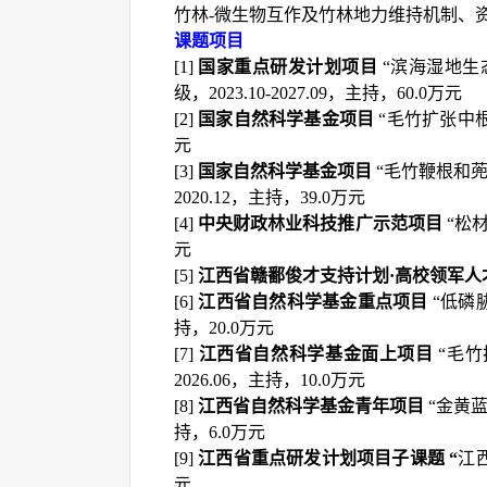
竹林
-
微生物互作及竹林地力维持机制、
课题项目
[1]
国家重点研发计划项目
“
滨海湿地生
级，
2023.10-2027.09
，主持
，
60.0
万元
[2]
国家自然科学基金项目
“
毛竹扩张中
元
[3]
国家自然科学基金项目
“
毛竹鞭根和
2020.12
，主持
，
39.0
万元
[4]
中央财政林业科技推广示范项目
“
松
元
[5]
江西省赣鄱俊才支持计划
·
高校领军人
[6]
江西省自然科学基金
重点
项目
“
低磷
持
，
20.0
万元
[
7
]
江西省自然科学基金面上项目
“
毛竹
2026.06
，主持
，
10.0
万元
[
8
]
江西省自然科学基金青年项目
“
金黄
持
，
6.0
万元
[
9
]
江西省重点研发计划项目子课题
“
江
元