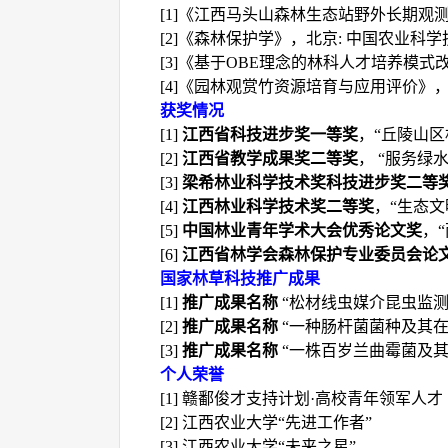
[1]
《江西马头山森林生态站野外长期观
[2]
《森林保护学》，北京
:
中国农业科学
[3]
《基于
OBE
理念的林科人才培养模式
[4]
《园林观赏竹资源培育与应用评价》
获奖情况
[1]
江西省科技进步奖一等奖
，
“
丘陵山区
[2]
江西省教学成果奖二等奖
，
“
服务绿
[3]
梁希林业科学技术奖科技进步奖二等
[4]
江西林业科学技术奖二等奖
，
“
生态文
[5]
中国林业青年学术大会优秀论文奖
，
“
[
6
]
江西省林学会森林保护专业委员会论
国家林草科技推广成果
[1]
推广成果名称
“
松材线虫媒介昆虫监
[2]
推广成果名称
“
一种肠杆菌菌种及其
[3]
推广成果名称
“
一株百岁兰曲霉菌及
个人荣誉
[1]
赣鄱俊才支持计划
·
高校青年领军人才
[2]
江西农业大学
“
先进工作者
”
[3]
江西农业大学
“
未来之星
”