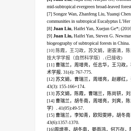
mid-subtropical evergreen broad-leaved forest
[7] Songze Wan, Zhanfeng Liu, Yuanqi Chen,
communities in subtropical Eucalyptus L’Her p
[8]
Juan Liu
, Haifei Yan, Xuejun Ge*; (201
[9]
Juan Liu,
Haifei Yan, Steven G. Newmas
biogeography of subtropical forests in China.
[10]
陈霞，王习政，苏文娟，谢荟清，陈
技大学学报（自然科学版）
. (
已接收
)
[11]
曹瑞兰，周增亮，任志华，王习政，
术学报
. 31(4): 767-775.
[12]
苏文娟，曹瑞兰，周增亮，赵娜红，
43(3): 155-166+174.
[13]
苏文娟，陈霞，曹瑞兰，陈尚钘，刘
[14]
曹瑞兰，胡冬南，周增亮，刘爽，陈
学）
. 41(05):49-57.
[15]
曹瑞兰，李知青，欧阳雯婷，胡冬南
43(6):1357-1370.
[16]
周增亮，胡冬南，晏雨鸿，何万存，