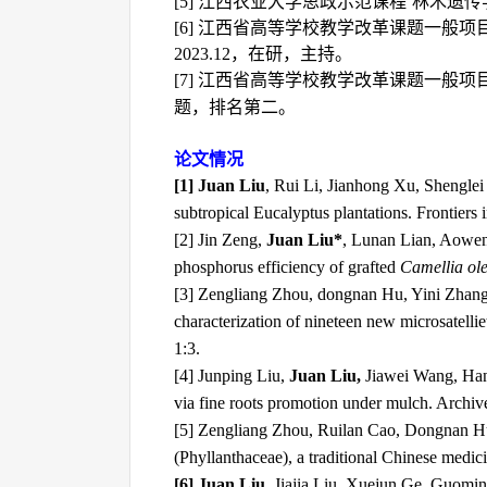
[5]
江西农业大学思政示范课程“林木遗传
[6]
江西省高等学校教学改革课题一般项
2023.12
，在研，主持。
[7]
江西省高等学校教学改革课题一般项
题，排名第二。
论文情况
[1] Juan Liu
, Rui Li, Jianhong Xu, Shenglei 
subtropical Eucalyptus plantations. Frontiers
[2] Jin Zeng,
Juan Liu*
, Lunan Lian, Aowen
phosphorus efficiency of grafted
Camellia ole
[3] Zengliang Zhou, dongnan Hu, Yini Zhan
characterization of nineteen new microsatell
1:3.
[4] Junping Liu,
Juan Liu,
Jiawei Wang, Hank
via fine roots promotion under mulch. Archiv
[5] Zengliang Zhou, Ruilan Cao, Dongnan H
(Phyllanthaceae), a traditional Chinese medi
[6] Juan Liu
, Jiajia Liu, Xuejun Ge, Guomi