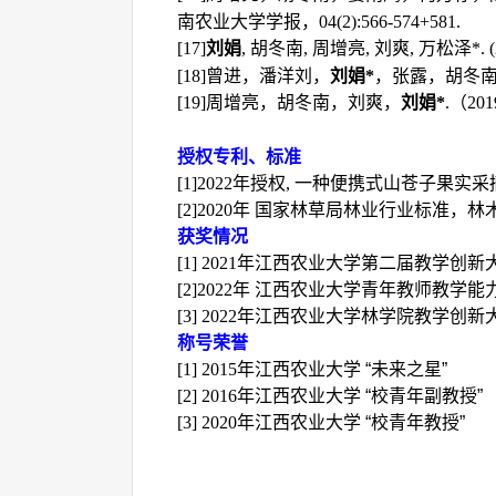
南农业大学学报，
04(2):566-574+581.
[17]
刘娟
,
胡冬南
,
周增亮
,
刘爽
,
万松泽
*.
[18]
曾进，潘洋刘，
刘娟
*
，张露，胡冬
[19]
周增亮，胡冬南，刘爽，
刘娟
*
.
（
201
授权专利、标准
[1]2022
年授权
,
一种便携式山苍子果实采
[2]2020
年 国家林草局林业行业标准，林
获奖情况
[1] 2021
年江西农业大学第二届教学创新大
[2]2022
年 江西农业大学青年教师教学能
[3] 2022
年江西农业大学林学院教学创新大
称号荣誉
[1] 2015
年江西农业大学 “未来之星”
[2] 2016
年江西农业大学 “校青年副教授”
[3] 2020
年江西农业大学 “校青年教授”