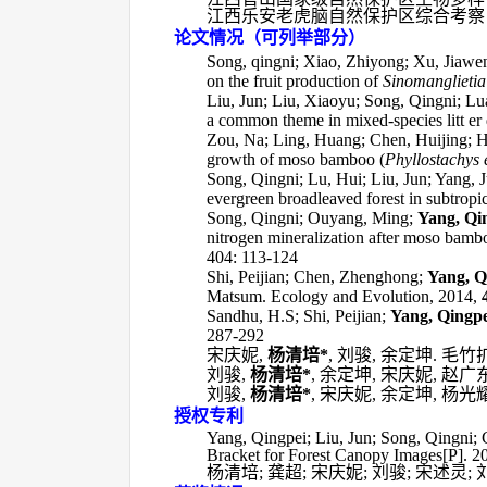
江西乐安老虎脑自然保护区综合考察
论文情况（可列举部分）
Song, qingni; Xiao, Zhiyong; Xu, Jiawe
on the fruit production of
Sinomanglietia
Liu, Jun; Liu, Xiaoyu; Song, Qingni; L
a common theme in mixed-species litt er
Zou, Na; Ling, Huang; Chen, Huijing; 
growth of moso bamboo (
Phyllostachys 
Song, Qingni; Lu, Hui; Liu, Jun; Yang,
evergreen broadleaved forest in subtropic
Song, Qingni; Ouyang, Ming;
Yang, Qi
nitrogen mineralization after moso bamb
404: 113-124
Shi, Peijian; Chen, Zhenghong;
Yang, Q
Matsum. Ecology and Evolution, 2014,
Sandhu, H.S; Shi, Peijian;
Yang, Qingpe
287-292
宋庆妮
,
杨清培
*
,
刘骏
,
余定坤
.
毛竹
刘骏
,
杨清培
*
,
余定坤
,
宋庆妮
,
赵广
刘骏
,
杨清培
*
,
宋庆妮
,
余定坤
,
杨光
授权专利
Yang, Qingpei; Liu, Jun; Song, Qingni;
Bracket for Forest Canopy Images[P]. 
杨清培
;
龚超
;
宋庆妮
;
刘骏
;
宋述灵
;