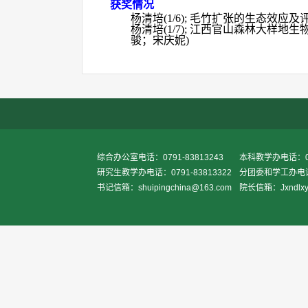
获奖情况
杨清培
(1/6);
毛竹扩张的生态效应及
杨清培
(1/7);
江西官山森林大样地生
骏；宋庆妮
)
综合办公室电话：0791-83813243
本科教学办电话：079
研究生教学办电话：0791-83813322
分团委和学工办电话：0
书记信箱：shuipingchina@163.com
院长信箱：Jxndlxy2