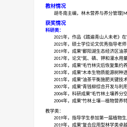
教材情况
胡冬南主编，林木营养与养分管理
[M
获奖情况
科研类：
年，作品《踏遍青山人未老》在“
2021
年，硕士学位论文优秀指导老师
2021
年，成果“鄱阳湖生态经济区油
2019
年，论文“氮、磷、钾和灌水用
2017
年，成果“毛竹林灾后恢复集约
2013
年，成果“木本生物质能源树种
2013
年，成果“油茶平衡施肥关键技
2011
年，成果“青钱柳综合开发与利
2007
年，科研成果“毛竹林土壤养分
2006
年，成果“竹林土壤—植物营养
2004
教学类：
年，指导学生参加第一届植物生
2019
年，成果“复合应用型林学类卓越
2019