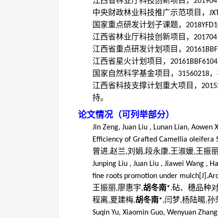
江西省林业厅科技创新项目，
201904
中央财政林业科技推广示范项目，
JX
国家重点研发计划子课题，
2018YFD1
江西省林业厅科技创新项目，
201704
江西省重点研发计划项目，
20161BBF
江西省星火计划项目，
20161BBF6104
国家自然科学基金项目，
，
31560218
江西省科技支撑计划重大项目，
2015
持。
论文情况（可列举部分）
Jin Zeng, Juan Liu , Lunan Lian, Aowen
Efficiency of Grafted Camellia oleifera 
曾进
赵兰
刘娟
段永康
王淑媛
王振
,
,
,
,
,
Junping Liu , Juan Liu , Jiawei Wang , H
fine roots promotion under mulch[J].Ar
王振丽
廖惠宇
胡冬南
砧、穗品种
,
,
*
.
程离
夏建梅
胡冬南
闫梦
杨陆暘
孙
,
,
*
,
,
,
Suqin Yu, Xiaomin Guo, Wenyuan Zhang,