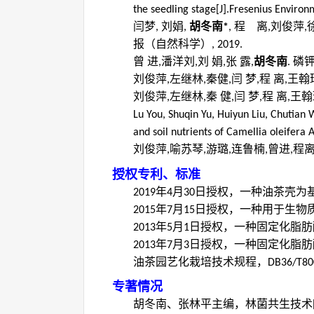
the seedling stage[J].Fresenius Environ
闫梦
刘娟
胡冬南
程 离
刘俊萍
,
,
*
,
,
,
报（自然科学）
, 2019.
曾 进
潘洋刘
刘 娟
张 露
胡冬南
磷
,
,
,
,
.
刘俊萍
左继林
秦健
闫 梦
程 离
王翰
,
,
,
,
,
刘俊萍
左继林
秦 健
闫 梦
程 离
王翰
,
,
,
,
,
Lu You, Shuqin Yu, Huiyun Liu, Chutian
and soil nutrients of Camellia oleifera 
刘俊萍
喻苏琴
游璐
连鲁楠
曾进
程
,
,
,
,
,
授权专利、标准
年
月
日授权，一种油茶壳为
2019
4
30
年
月
日授权，一种用于生物
2015
7
15
年
月
日授权，一种固定化脂肪
2013
5
1
年
月
日授权，一种固定化脂肪
2013
7
3
油茶园艺化栽培技术规程，
DB36/T80
专著情况
胡冬南、张林平主编，林菌共生技术