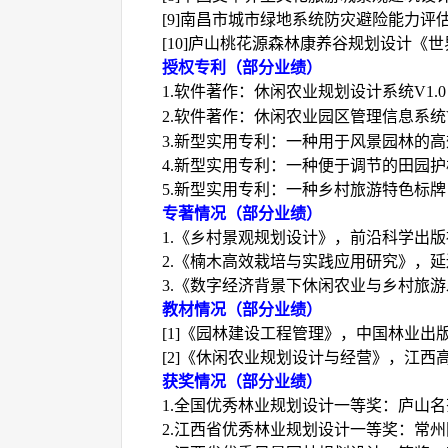
[9]
南昌市城市绿地系统防灾避险能力评
[10]
庐山桃花源森林康养谷规划设计《世
授权专利（部分业绩）
1.软件著作：
休闲农业规划设计系统
V1.0
2.软件著作：
休闲农业园区管理信息系统
3.新型实用专利：
一种用于风景园林的高
4.新型实用专利：
一种便于调节的田园护
5.新型实用专利：
一种乡村旅游特色标牌
专著情况（部分业绩）
1.《乡村景观规划设计》，前沿科学出版
2.《楠木高效栽培与实践应用研究》，
3.《数字经济背景下休闲农业与乡村旅
教材情况（部分业绩）
[1]《园林建设工程管理》，中国林业出
[2]《休闲农业规划设计与经营》，江西
获奖情况（部分业绩）
1.全国优秀林业规划设计一等奖：
庐山名
2.江西省优秀林业规划设计一等奖：常