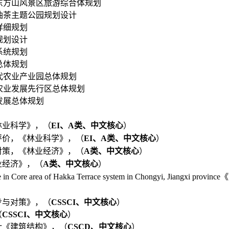
北东方山风景区旅游综合体规划
油茶主题公园规划设计
详细规划
规划设计
系统规划
总体规划
代农业产业园总体规划
色农业发展先行区总体规划
发展总体规划
林业科学》，（
EI
、
A
类、中文核心
）
评价
，《林业科学》，（
EI
、
A
类、中文核心
）
对策，《林业经济》，（
A
类、中文核心
）
业经济》，（
A
类、中文核心
）
in Core area of Hakka Terrace system in Chongyi, Jiangxi province
《
步与对策》，（
CSSCI
、中文核心
）
（
CSSCI
、中文核心
）
计《建筑结构》，（
CSCD
、中文核心
）