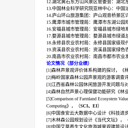
12.湖北黄石东方山风景区管委会：湖
13.中国林业科学研究院亚林中心：中国
14.庐山环山旅游集团：庐山观音桥景区
15.鹰潭市城市管理局：鹰潭市东湖公园
16.安福县城市管理局：安福县城市绿地
17.婺源县城市管理局：婺源县城市绿道
18.永修县农业农村局：永修县国家级现
19.资溪县农业农村局：资溪县国家绿
20.南昌市农业农村局：南昌市都市农业
论文情况（部分业绩）
[1]森林声景观评价体系构建的探讨，《
[2]梅岭国家森林公园声景观的游客调查
[3]
江西省森林公园休闲旅游开发问题与
[4]
森林自然声景心理保健功能研究《林
[5]Comparison of Farmland Ecosystem Value 
Computing
》，（
SCI
、
EI
）
[6]
中国食安云大数据中心设计《科技进
[7]
木林森公园规划设计《当代文坛》，
[8]
中国艾草养生文化旅游城景观建筑设