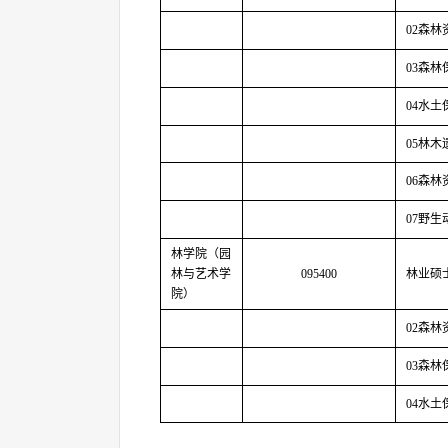
02
森林
03
森林
04
水土
05
林木
06
森林
07
野生
林学院（园
林与艺术学
095400
林业硕
院）
02
森林
03
森林
04
水土