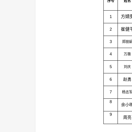
序号
姓名
方婧
1
崔健
2
3
郑丽
4
万薇
5
刘庆
6
赵勇
7
杨志
8
余小
9
周亮