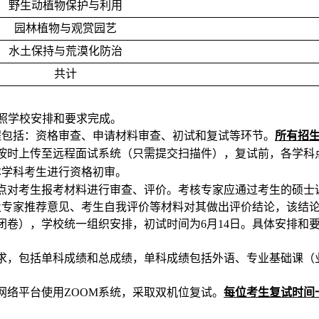
野生动植物保护与利用
园林植物与观赏园艺
水土保持与荒漠化防治
共计
照学校安排和要求完成。
程包括：资格审查、申请材料审查、初试和复试等环节。
所有招
按时上传至远程面试系统
（
只需提交扫描件
），
复试前，各学科
本学科考生进行资格初审。
点对考生报考材料进行审查、评价。考核专家应通过考生的硕士
及专家推荐意见、考生自我评价等材料对其做出评价结论，该结
闭卷），学校统一组织安排，初试时间为
月
日。具体安排和
6
14
求，包括单科成绩和总成绩，单科成绩包括外语、专业基础课（
网络平台使用
系统
，采取双机位复试
。
每位考生复试时间
ZOOM