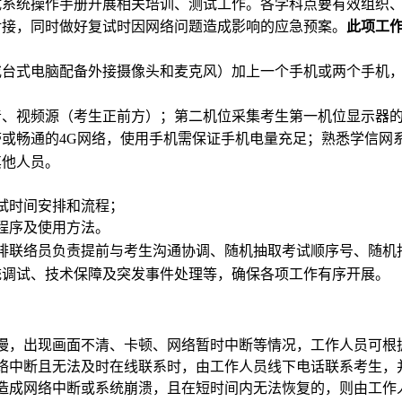
试系统操作手册开展相关培训、测试工作。
各学科点
要有效组织
对接，同时做好复试时因网络问题造成影响的应急预案。
此项工
或台式电脑配备外接摄像头和麦克风）加上一个手机或两个手机
音、视频源（考生正前方）；第二机位采集考生第一机位显示器
带或畅通的
网络，使用手机需保证手机电量充足；熟悉学信网
4G
其他人员。
试时间安排和流程；
程序及使用方法
。
排联络员负责提前与考生沟通协调、
随机抽取考试顺序号、
随机
统调试、技术保障及突发事件处理等，确保各项工作有序开展。
慢，出现画面不清、卡顿、网络暂时中断等情况，工作人员可根
络中断且无法及时在线联系时，由工作人员线下电话联系考生，
造成网络中断或系统崩溃，且在短时间内无法恢复的，则由工作