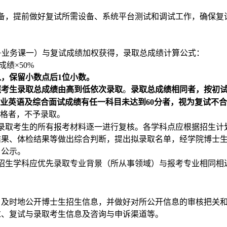
备，提前做好复试所需设备、系统平台测试和调试工作，确保复
业务课一）与复试成绩加权获得，录取总成绩计算公式：
+
成绩
×50%
入，保留小数点后
位小数。
1
照考生录取总成绩由高到低依次录取
。
录取总成绩相同者，按初
业英语及综合面试成绩有任一科目未达到
分者，视为复试不合
60
格者，不予录取
。
录取考生的所有报考材料逐一进行复核。各学科点应根据招生计
结果、体检结果等做出综合判断，提出拟录取名单，经学院博士
、公示。
招生学科应优先录取专业背景（所从事领域）与报考专业相同相
、及时地公开博士生招生信息，并做好对所公开信息的审核把关
求、复试与录取考生信息及咨询与申诉渠道等。