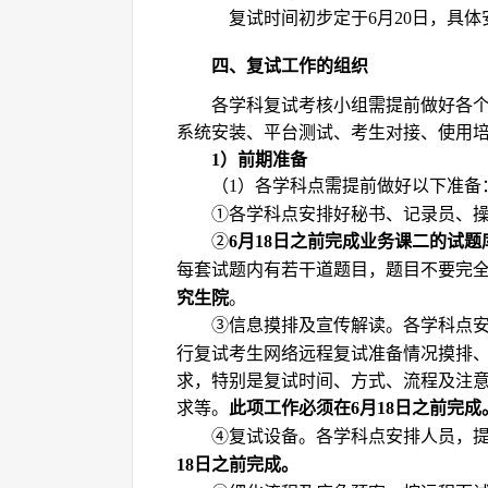
复试时间
初步定于
月
日，
具体
6
20
四、复试工作的组织
各学科
复试考核小组需提前做好各
系统安装、平台测试、考生对接、使用
）前期准备
1
（
）
各学科点
需提前做好以下准备
1
各学科点安排好秘书、记录员、
①
月
日之前完成业务课二的试题
②
6
18
每套试题内有若干道题目，题目不要完
究生院
。
信息摸排及宣传解读。各学科点
③
行复试考生网络远程复试准备情况摸排
求，特别是复试时间、方式、流程及注
求等。
此项工作必须在
月
日之前完成
6
18
复试设备。各
学科点
安排人员，
④
日之前完成。
1
8