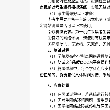
细化流程及应急预案。按远程面
⑤
点
提前对考生进行模拟演练，
实现无缝
（
）考生需做好以下准备：
2
考生需要准备一台笔记本电脑（
①
定网站测试是否可以正常使用。
双机位要求。第一机位采集考生
②
良好的网络环境，请使用有线宽
③
环境简洁、无遮挡、无死角、无
④
、复试过程
2
（
）学院发布各学科点网络远程复
1
（
）复试之前
熟悉
平台
操作
2
ZOOM
（
）复试过程中，每个学科点应安
3
否正确
等，负责复试具体时间对接、系
、应急处置
3
（
）在面试过程中，若系统运行较
1
（
）因考生网络环境问题，发生网
2
（
）因学校网络故障或停电等原因
3