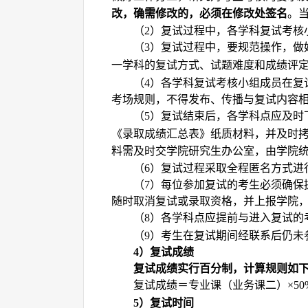
改，确需修改的，必须在修改处签名
。
（
）复试过程中，各学科复试考核
2
（
）复试过程中，要规范操作，做
3
一学科的复试方式、试题难度和成绩评
（
）各学科复试考核小组成员在复
4
考场规则，不得发布、传播与复试内容
（
）复试结束后，
各
学科点应及时
5
《录取成绩汇总表》纸质材料，并及时
料需及时交学院研究生办公室，由学院
（
）复试过程采取全程匿名方式进
6
（
）每位参加复试的考生必须确保
7
随时取消复试或录取资格，并上报学院
（
）
各学科点
应提前与进入复试的
8
（
）考生在复试期间经联系后仍未
9
）复试成绩
4
复试成绩实行百分制，计算规则如
复试成绩
＝专业课（业务课二）
×50
）复试时间
5