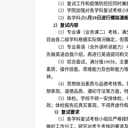
（
）复试工作和疫情防控应同时兼
1
（
）学院加强对各学科复试考核小
2
（
）各
学科点
月
日
进行
模拟演
3
6
19
）复试内容
2
（
）
专业课（业务课二）考核，满
1
目由各二级学科根据实际情况确定，但
（
）
专业英语（含外语听说能力）
2
先做英语自我介绍，再
进行英语
提问和
（
）
综合面试，满分值
分。
主
3
100
素质、操作技能、思维能力及创新能力
钟。
（
）
思想政治素质与品德考核等
。
4
想表现、道德品质、遵纪守法等方面，特
（
）体检。学校不统一安排体检，
5
效；体检报告应真实客观，不得弄虚作
）复试要求
3
（
）各学科复试考核小组应严格按
1
做好工作分工，研究对考生考核的要求