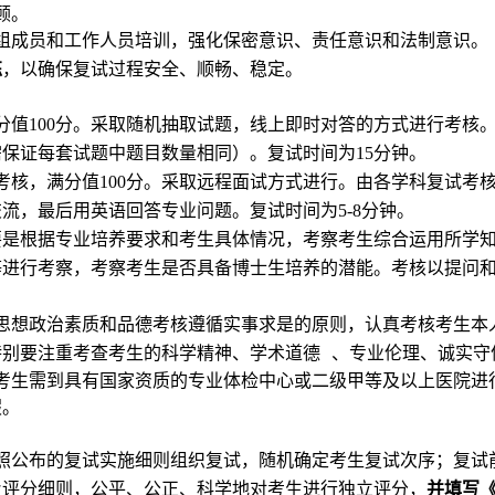
顾。
组成员和工作人员培训，强化保密意识、责任意识和法制意识
。
练
，
以
确保复试过程安全、顺畅、稳定。
分值
分
。采取随机抽取试题，线上即时对答的方式进行考核
100
需保证每套试题中题目数量相同）。复试时间为
分钟。
15
考核，满分值
分。
采取远程面试方式进行。由各学科复试考
100
交流
，
最后用英语回答专业问题。
复试时间为
分钟。
5-8
要是根据专业培养要求和考生具体情况，考察考生综合运用所学
等进行考察，考察考生是否具备博士生培养的潜能。考核
以提问
思想政治素质和品德考核遵循实事求是的原则，认真考核考生本
别要注重考查考生的科学精神、学术道德 、专业伦理、诚实守
考生需到具有国家资质的专业体检中心或二级甲等及以上医院进
假。
照公布的复试实施细则组织复试，随机确定考生复试次序；复试
及评分细则，公平、公正、科学地对考生进行独立评分
，
并填写