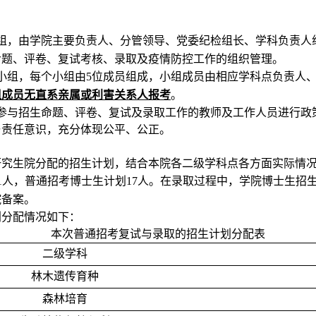
组，由学院主要负责人、分管领导、党委纪检组长、
学科
负责人
命题、评卷、复试考核、录取及疫情防控工作的组织管理。
小组，每个小组由
位成员组成，小组成员由相应学科点负责人
5
组成员无直系亲属或利害关系人报考
。
参与招生命题、评卷、复试及录取工作的教师及工作人员进行政
与责任意识，充分体现公平、公正。
研究生院分配的招生计划，结合本院各二级学科点各方面实际情
人，普通招考博士生计划
人。在录取过程中，学院博士生招
1
17
院备案。
划分配情况如下：
本次普通招考复试与录取的招生计划分配表
二级学科
林木遗传育种
森林培育