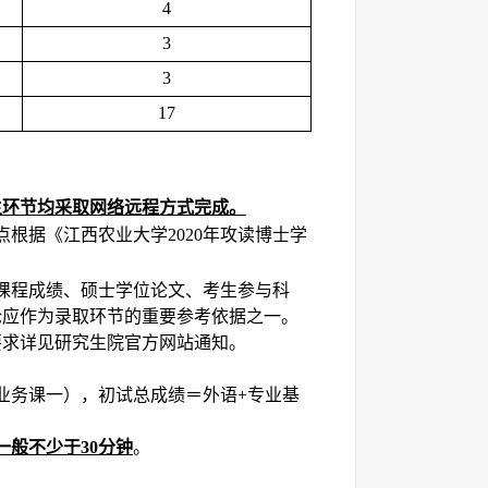
4
3
3
17
生环节均采取网络远程方式完成。
点根据《江西农业大学
年攻读博士学
2020
课程成绩、硕士学位论文、考生参与科
论应作为录取环节的重要参考依据之一。
要求详见研究生院官方网站通知。
业务课一），初试总成绩＝外语
专业基
+
一般不少于
分钟
。
30