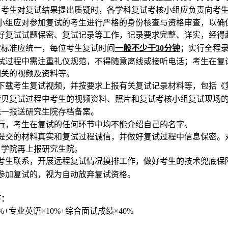
当考生对复试结果提出质疑时，各学科复试考核小组应负责向考
小组应对参加复试的考生进行严格的身份核查与资格审查，以确
好复试试题保密、复试记录等工作，记录要求完整、详实，经得
定标准应统一，每位考生复试时间
一般不少于
分钟
；实行全程
30
试过程中需注重礼仪规范，不得随意离线或接听电话；考生在复
相关的视频及资料等。
下载考生复试视频，并按要求上报有关复试记录材料等，包括《
拷贝复试过程中考生的视频资料、照片和复试考核小组复试现场
统一报送研究生院存档备案。
行，考生在复试的任何环节中均不能介绍自己的名字。
提交的材料真实和复试过程诚信，并做好复试过程中信息保密。
，学院再上报研究生院。
考生联系，开展远程复试情况摸排工作，做好考生的技术兜底保
参加复试的，视为自动放弃复试资格。
下：
专业英语
综合面试成绩
%+
×10%+
×40%