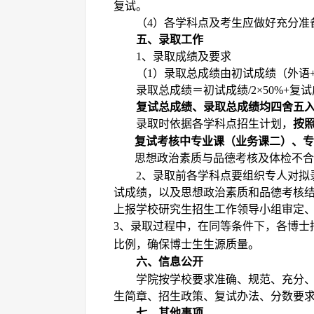
复试。
（
）各学科点及考生应做好充分准
4
五、录取工作
、录取成绩及要求
1
（
）录取总成绩由初试成绩（外语
1
录取总成绩＝初试成绩
复试
/2×50%+
复试总成绩、录取总成绩均四舍五
录取时依据各学科点招生计划，
按
复试考核中专业课（业务课二）、专
思想政治素质与品德考核及体检不合
、录取前各学科点要组织专人对拟
2
试成绩，以及思想政治素质和品德考核
上报学校研究生招生工作领导小组审定
、
录取过程中，在同等条件下，各博士
3
比例，确保博士生生源质量。
六、
信息公开
学院按学校要求准确、规范、充分
生简章、招生政策、复试办法、分数要
七、其他事项