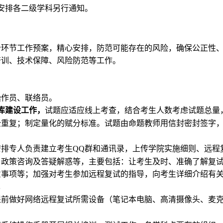
安排
各二级学科
另行通知。
个环节工作预案，精心安排，防范可能存在的风险，确保公正性
培训、技术保障、风险防范等工作。
：
操作员、联络员。
库建设工作，
试题应适应线上考查，结合考生人数考虑试题总量
全重复；制定量化的赋分标准。试题由命题教师用信封密封签字
安排专人负责建立考生
群和通讯录，上传学院实施细则
、
远程
QQ
、政策咨询及答疑解惑等，主要包括：让考生及时、准确了解复
意事项等；加强对考生参加远程复试的指导，向考生详细介绍有
。
提前做好网络远程复试所需设备（笔记本电脑、高清摄像头、麦