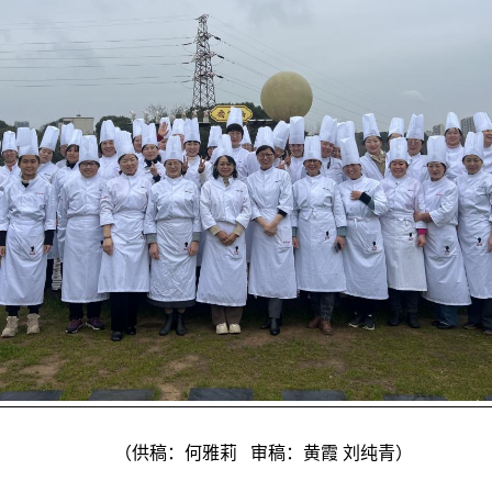
（供稿：何雅莉
审稿：黄霞
刘纯青）