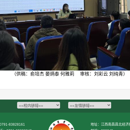
（
供稿：俞培杰
晏炳泰
何雅莉
审核：刘彩云
刘纯青）
1-83828161
地址：江西南昌昌北经济技