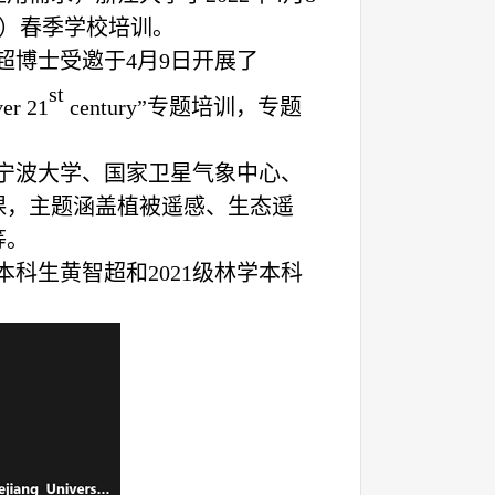
）春季学校培训。
超博士受邀于
4
月
9
日开展了
st
ver 21
century
”专题培训，专题
宁波大学、国家卫星气象中心、
课，主题涵盖植被遥感、生态遥
等。
本科生黄智超和
2
021
级林学本科