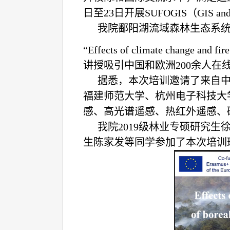
日至
23
日开展
SUFOGIS
（
GIS and
我院鄱阳湖流域森林生态系
“
Effects of climate change and fire
讲授吸引中国和欧洲
2
0
0
余人在
据悉，本次培训邀请了来自
福建师范大学、杭州电子科技大
感、高光谱遥感、热红外遥感、
我院
2019
级林业专硕研究生
生陈家发等同学参加了本次培训