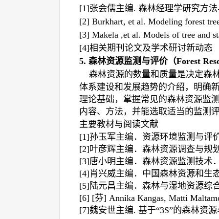
[1]
张会儒主编
.
森林经理学研究方法
[2] Burkhart
,
et al. Modeling forest tre
[3] Makela
,
et al. Models of tree and 
[4]
相关期刊论文及学术研讨新动态
5.
森林资源监测与评价
（
Forest Res
森林资源的数量和质量是决定森
体系建设和发展趋势的介绍，明确
理论基础，掌握常见的森林资源监
内容、方法，并能选取适当的监测
主要教材与阅读文献
[1]
孙玉军主编．资源环境监测与评
[2]
叶彦辉主编．森林资源调查与规
[3]
唐小明主编．森林资源监测技术
[4]
肖兴威主编．中国森林资源和生
[5]
陆元昌主编．森林与湿地资源综
[6] [
芬
] Annika Kangas, Matti Maltam
[7]
魏安世主编
.
基于“
3S
”的森林资