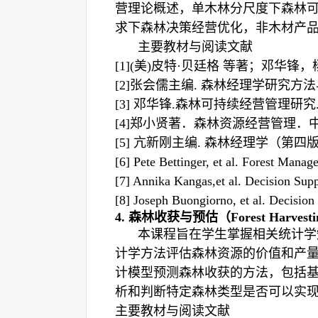
营理论概述，单木林分尺度下森林
求下森林决策经营优化，非木材产
主要教材与阅读文献
[1](
美
)
皮特
·
贝廷格 等著；邓华锋，
[2]
张会儒主编
.
森林经理学研究方法
[3]
邓华锋.
森林可持续经营管理研究
[4]
郑小贤著．森林资源经营管理．
[5]
亢新刚主编
.
森林经理学（第四
[6] Pete Bettinger, et al. Forest Mana
[7] Annika Kangas,et al. Decision Sup
[8] Joseph Buongiorno, et al. Decisi
4.
森林收获与预估
（Forest Harvesti
本课程旨在学生掌握相关统计学
计学方法评估森林资源的价值和产
计模型预测森林收获的方法，包括
析和判断特定森林类型是否可以实
主要教材与阅读文献