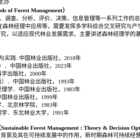
主办
ds of Forest Management
）
、调查、分析、评价、决策、信息管理等一系列工作的总
在森林经理中应用等，需要发挥多学科综合交叉研究与产
研究，以适应现代林业发展需求。主要讲述森林经理学的
与实践
.
中国林业出版社，
2018
年
）．中国林业出版社，
2023
年
科学出版社，
2000
年
版）．中国林业出版社，
1993
年
经理学．中国林业出版社，
1983
年
中国林业出版社，
1999
年
学．北京林学院，
1983
年
理学．东北林业大学，
1991
年
Sustainable Forest Management : Theory & Decision Op
史背景及其在可持续发展中的作用，新时期森林可持续经