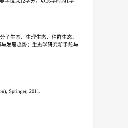
非学位课
12
学分，以
16
学时为
1
学
分子生态、生理生态、种群生态、
展与发展趋势；生态学研究新手段与
on), Springer
,
2011.