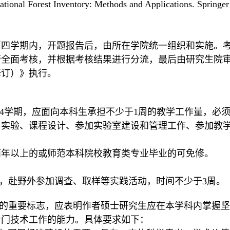
ational Forest Inventory: Methods and Applications. Springer
第四学期内，开题报告后，由所在
学院统一组织和实施。
行全面考核，并根据考核结果进行分流，最后由研究生院
修订）》执行。
4
学期
，应面向本科生承担不少于
1
周的教学工作量，必
、实验、课程设计、参加实验室建设和管理工作、参加教
。
两年
以上
的
或师范本科院校教育类专业毕业的可免修。
，赴野外参加调查、取样等实践活动，
时间不少于
3
周
。
的重要标志，应表明作者硕士研究生应在本学科内掌握坚
专门技术工作的能力。
具体要求如下：