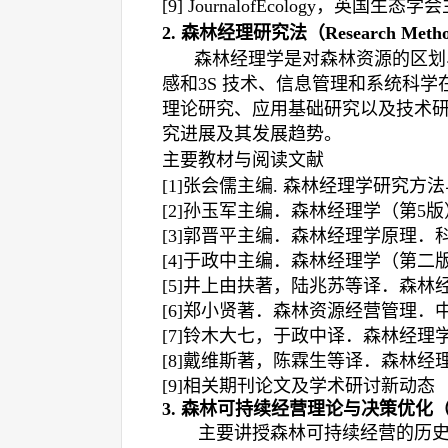
[9]
JournalofEcology
，
英国
生态学会
2.
森林经理研究法（
Research Metho
森林经理学是对森林资源的区划
感和
3S
技术、信息管理和系统科学
理论研究、应用基础研究以及技术
究进展及其发展趋势。
主要教材与阅读文献
[1]
张会儒主编
.
森林经理学研究方法
[2]
孙玉军主编．森林经理学（第
5
版
[3]
郭晋平主编．森林经理学原理．
[4]
于政中主编．森林经理学（第二
[5]
井上由扶著，陆兆苏等译．森林
[6]
郑小贤著．森林资源经营管理．
[7]
铃木大七，于政中译．森林经理
[8]
戴维斯著，陈霖生等译．森林经
[9]
相关期刊论文及学术研讨新动态
3.
森林可持续经营理论与决策优化
（
主要讲授森林可持续经营的历