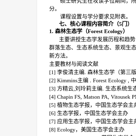
硕士研究生在攻读学位期间，所修
分。
课程设置与学分要求见附表。
七、核心课程内容简介（
5门）
1.
森林生态学（
Forest Ecology
）
主要讲授生态学发展历程和趋势
群落生态、生态系统生态、景观生
新方法。
主要教材与阅读文献
[1]
李俊清
主编.
森林
生态学
（第三
[2] Kimmins
主编
. Forest Ecology ,
[3]
方精云
,
刘玲莉
主编.
生态系统生
[4]
C
hapin FS, Matson PA, Vitousek 
[5]
植物
生态学报，中国生态学会主
[6]
生态学报，中国生态学会主办
[7]
应用生态学报，中国生态学会主
[8]
Ecology
，
美国
生态学会主办