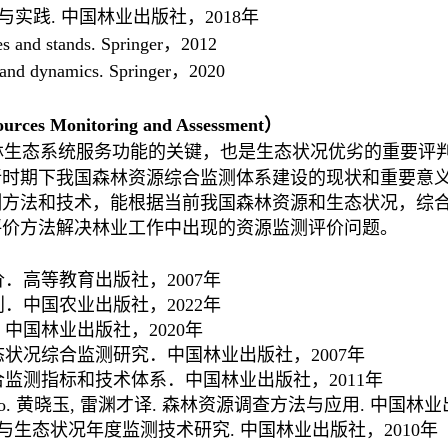
与实践
.
中国林业出版社，
2018
年
es and stands. Springer
，
2012
stand dynamics. Springer
，
2020
ources Monitoring and Assessment
）
林生态系统服务功能的关键，也是生态状况优劣的重要评
新时期下我国森林资源综合监测体系建设的现状和重要意
测方法和技术，能根据当前我国森林资源和生态状况，综
评价方法解决林业工作中出现的资源监测评价问题。
价．高等教育出版社，
2007
年
划．中国农业出版社，
2022
年
．中国林业出版社，
2020
年
态状况综合监测研究．中国林业出版社，
2007
年
合监测指标和技术体系．中国林业出版社，
2011
年
o.
黄晓玉
,
雷渊才译
.
森林资源调查方法与应用
.
中国林业
源与生态状况年度监测技术研究
.
中国林业出版社，
2010
年