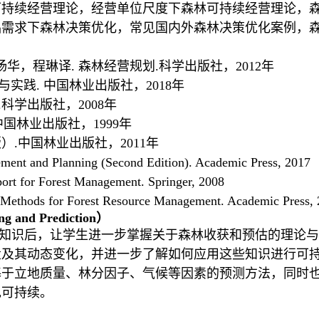
可持续经营理论，经营单位尺度下森林可持续经营理论，
品需求下森林决策优化，常见国内外森林决策优化案例，
杨华，程琳译
.
森林经营规划
.
科学出版社，
2012
年
与实践
.
中国林业出版社，
2018
年
.
科学出版社，
2008
年
中国林业出版社，
1999
年
版）
.
中国林业出版社，
2011
年
gement and Planning (Second Edition). Academic Press, 2017
port for Forest Management. Springer, 2008
on Methods for Forest Resource Management. Academic Press,
ng and Prediction
）
知识后，让学生进一步掌握关于森林收获和预估的理论与
量及其动态变化，并进一步了解如何应用这些知识进行可
基于立地质量、林分因子、气候等因素的预测方法，同时
现可持续。