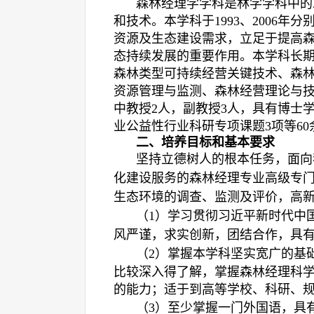
森林经理学学科是林学学科中的
和技术。本学科于
1993
、
2006
年分别
资源及生态建设需求，立足于提高
态持续发展的重要作用。本学科长
森林类型可持续经营关键技术、森
资源管理与监测、森林经营理论与
中教授
2
人，副教授
3
人，具有博士
业公益性行业科研专项课题
3
项等
60
二、培养目标和基本要求
坚持立德树人的根本任务，面向
化建设服务的森林经理专业高级专
生态环境的调查、监测及评价，高
（1
）学习贯彻习近平新时代中
风严谨，求实创新，团结合
作，具
（2
）掌握本学科坚实宽广的基
比较深入得了解，掌握森林经理科
的能力；适于到高等学校、科研、
（3
）至少
掌握一门外国语，具