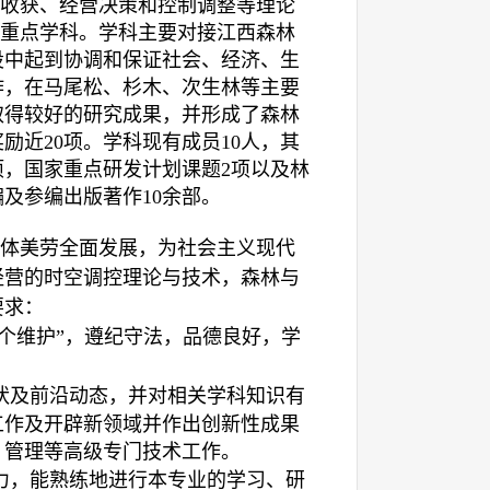
收获、经营决策和控制调整等理论
”重点学科。学科主要对接江西森林
设中起到协调和保证社会、经济、生
作，在马尾松、杉木、次生林等主要
取得较好的研究成果，并形成了森林
奖励近
20
项。学科现有成员
10
人，其
项，国家重点研发计划课题
2
项以及林
编及参编出版著作
10
余部。
体美劳全面发展，为社会主义现代
经营的时空调控理论与技术，森林与
要求：
两个维护”，遵纪守法，品德良好，学
。
状及前沿动态，并对相关学科知识有
工作及开辟新领域并作出创新性成果
、管理等高级专门技术工作。
力，能熟练地进行本专业的学习、研