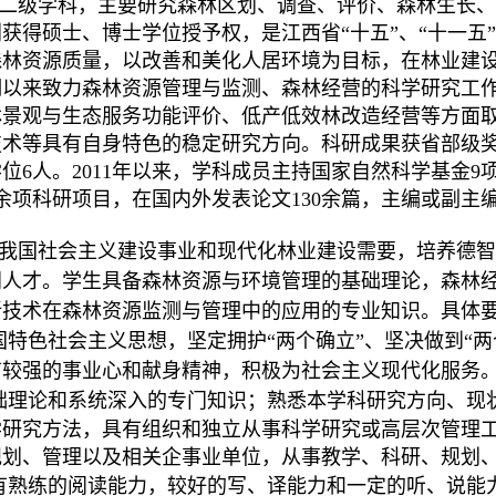
二级学科，主要研究森林区划、调查、评价、森林生长、
获得硕士、博士学位授予权，是江西省“十五”、“十一五
森林资源质量，以改善和美化人居环境为目标，在林业建
期以来致力森林资源管理与监测、森林经营的科学研究工
林景观与生态服务功能评价、低产低效林改造经营等方面
技术等具有自身特色的稳定研究方向。科研成果获省部级
学位
6
人。
2011
年以来，学科成员主持国家自然科学基金
9
余项科研项目，在国内外发表论文
130
余篇，主编或副主
我国社会主义建设事业和现代化林业建设需要，培养德智
门人才。学生具备森林资源与环境管理的基础理论，森林
新技术在森林资源监测与管理中的应用的专业知识。
具体
国特色社会主义思想，坚定拥护
“两个确立”、坚决做到“
有较强的事业心和献身精神，积极为社会主义现代化服务
础理论和系统深入的专门知识；熟悉本学科研究方向、现
学研究方法，具有组织和独立从事科学研究或高层次管理
规划、管理以及相关企事业单位，从事教学、科研、规划
有熟练的阅读能力，较好的写、译能力和一定的听、说能