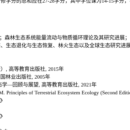
学分的总和应在27-28
学分，其中学位课
为14-15
学分，
；森林生态系统能量流动与物质循环理论及其研究进展；
态、生态退化与生态恢复、林火生态以及全球生态研究进
版）
,
高等教育
出版社, 2015
年
中国林业出版社
, 2005
年
态学
—回顾与展望
,
高等教育
出版社, 2021
年
PM.
P
rinciples of Terrestrial Ecosystem Ecology (Second Editi
办
办