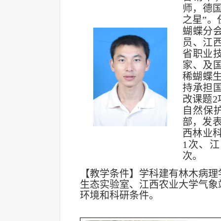
师，德
之星”
蝴蝶分
员、江
省职业
家、及
稀蝴蝶
持承担
改课题2
自然保
部，发表
西林业科
1次、
次。
【教学条件】学科建有林木病理
生态实验室、江西农业大学气象
环境和科研条件。