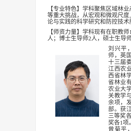
【专业特色】学科聚焦区域林业
等重大挑战，从宏观和微观尺度
论与实践的科学研究和防控技术
【师资力量】学科现有在职教师
人；博士生导师2人，硕士生导师
刘兴平
师，英
十三届
江西农
西省林
省林业
农业大
关教学
余项，发
部。获
三等奖
奖各1项
曾菊平